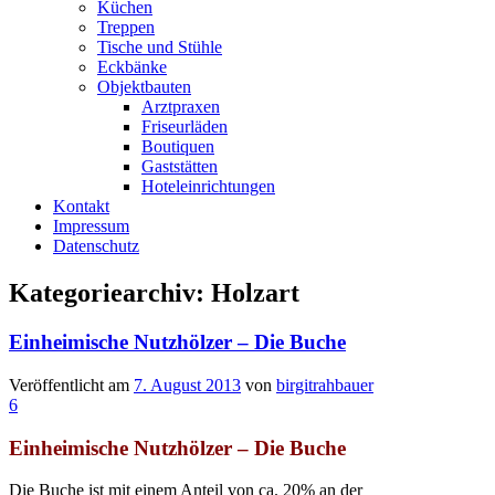
Küchen
Treppen
Tische und Stühle
Eckbänke
Objektbauten
Arztpraxen
Friseurläden
Boutiquen
Gaststätten
Hoteleinrichtungen
Kontakt
Impressum
Datenschutz
Kategoriearchiv:
Holzart
Einheimische Nutzhölzer – Die Buche
Veröffentlicht am
7. August 2013
von
birgitrahbauer
6
Einheimische Nutzhölzer – Die Buche
Die Buche ist mit einem Anteil von ca. 20% an der