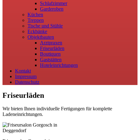
Schlafzimmer
Garderoben
Küchen
Treppen
Tische und Stühle
Eckbänke
Objektbauten
Arztpraxen
Friseurläden
Boutiquen
Gaststätten
Hoteleinrichtungen
Kontakt
Impressum
Datenschutz
Friseurläden
Wir bieten Ihnen individuelle Fertigungen für komplette
Ladeneinrichtungen.